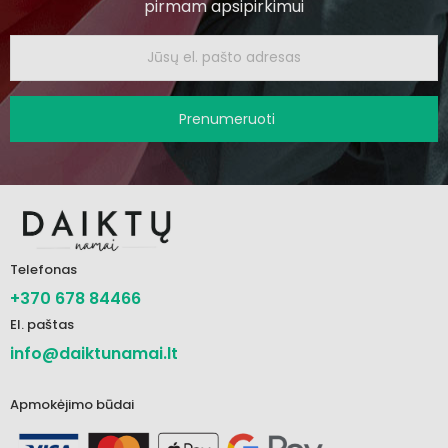
pirmam apsipirkimui
Prenumeruoti
Telefonas
+370 678 84466
El. paštas
info@daiktunamai.lt
Apmokėjimo būdai