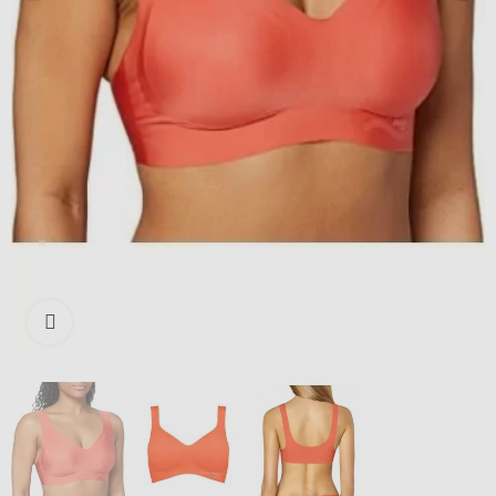
Išdidinti