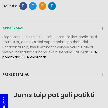
APRAŠYMAS
Sloggi Zero Feel Bralette – tobula besiūlė liemenėlė, tarsi
antra Jūsų oda ir visiškai nepastebima po drabužiais.
Pagaminta taip, kad ir užsiimant aktyvia veikla ji išlieka
vietoje, nespaudžia ir nepalieka nuospaudų. Sudėtis:
70%
poliamidas,
30
% elastanas.
PREKĖ DETALIAU
Jums taip pat gali patikti