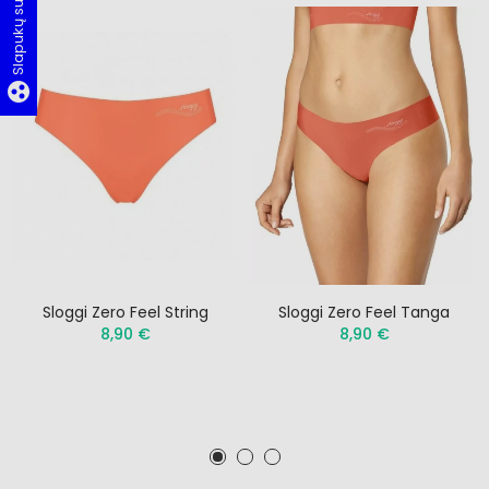
Slapukų sutikimas
group_work
Sloggi Zero Feel String
Sloggi Zero Feel Tanga
8,90 €
8,90 €