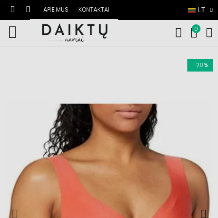
LT
APIE MUS
KONTAKTAI
0
−20%