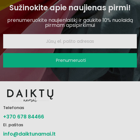
Sužinokite apie naujienas pirmi!
prenumeruokite naujienlaiškį ir gaukite 10% nuolaidą
pirmam apsipirkimui
Prenumeruoti
Telefonas
+370 678 84466
El. paštas
info@daiktunamai.lt