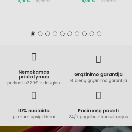
11,19 €
15,99 €
16,09 €
22,99 €
Nemokamas
Grąžinimo garantija
pristatymas
14 dienų grąžinimo garantija
perkant už 39€ ir daugiau
10% nuolaida
Pasiruošę padėti
pirmam apsipirkimui
24/7 pagalba ir konsultacijos