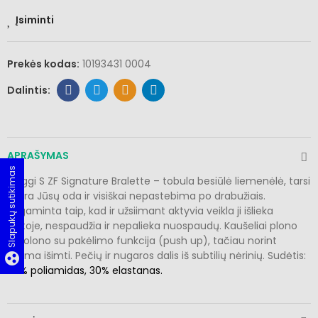
Įsiminti
Prekės kodas:
10193431 0004
APRAŠYMAS
Slapukų sutikimas
Sloggi S ZF Signature Bralette – tobula besiūlė liemenėlė, tarsi
antra Jūsų oda ir visiškai nepastebima po drabužiais.
Pagaminta taip, kad ir užsiimant aktyvia veikla ji išlieka
vietoje, nespaudžia ir nepalieka nuospaudų. Kaušeliai plono
porolono su pakėlimo funkcija (push up), tačiau norint
galima išimti. Pečių ir nugaros dalis iš subtilių nėrinių. Sudėtis:
group_work
70% poliamidas, 30% elastanas.