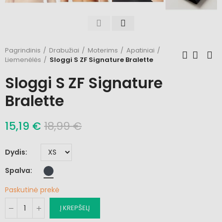
Pagrindinis
Drabužiai
Moterims
Apatiniai
Liemenėlės
Sloggi S ZF Signature Bralette
Sloggi S ZF Signature
Bralette
15,19 €
18,99 €
Dydis
Spalva
Paskutinė prekė
Į KREPŠELĮ