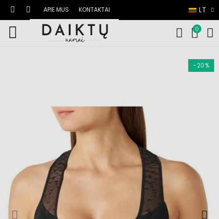
LT
APIE MUS
KONTAKTAI
0
−20%