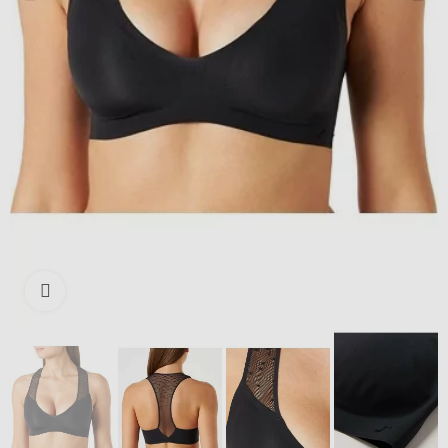
Išdidinti