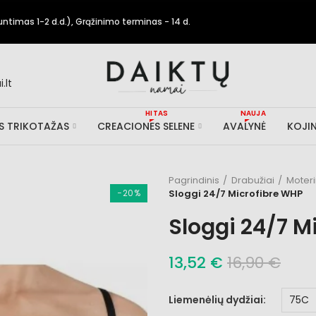
timas 1-2 d.d.), Grąžinimo terminas - 14 d.
.lt
HITAS
NAUJA
IS TRIKOTAŽAS
CREACIONES SELENE
AVALYNĖ
KOJIN
Pagrindinis
Drabužiai
Moter
−20%
Sloggi 24/7 Microfibre WHP
Sloggi 24/7 M
13,52 €
16,90 €
Liemenėlių dydžiai