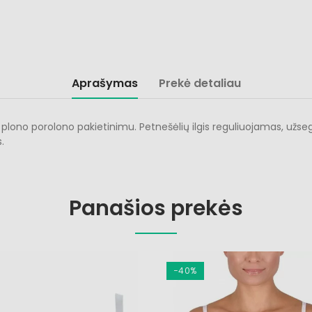
Aprašymas
Prekė detaliau
r plono porolono pakietinimu. Petnešėlių ilgis reguliuojamas, užse
.
Panašios prekės
−40%