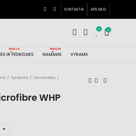
KONTAKTAI
APIE MUS
0
0
NAUJA
NAUJA
ĖS IR PĖDKELNĖS
NAMAMS
VYRAMS
ims
Apatiniai
Liemenėlės
icrofibre WHP