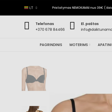
LT
Pristatymas NEMOKAMAI nuo 39€ ( išsiun
Telefonas
El. paštas
+370 678 84466
info@daiktunamai
PAGRINDINIS
MOTERIMS
APATIN