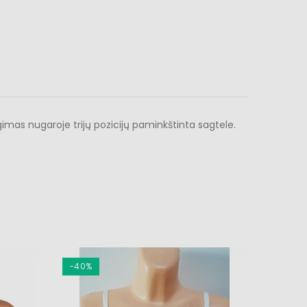
gimas nugaroje trijų pozicijų paminkštinta sagtele.
−40%
−20%