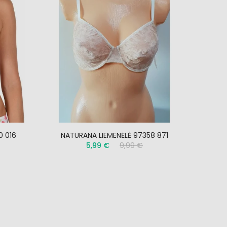
0 016
NATURANA LIEMENĖLĖ 97358 871
SA
5,99 €
9,99 €