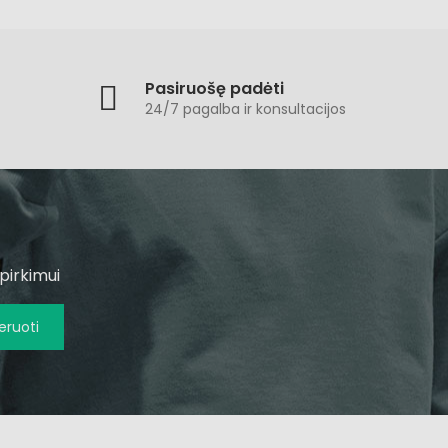
Pasiruošę padėti
24/7 pagalba ir konsultacijos
pirkimui
ruoti