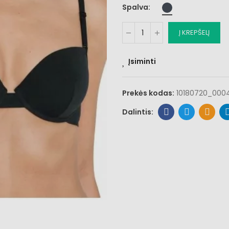
Spalva
Į KREPŠELĮ
Įsiminti
Prekės kodas:
10180720_000