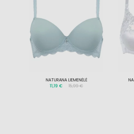
4339
NATURANA LIEMENĖLĖ
NA
11,19 €
15,99 €