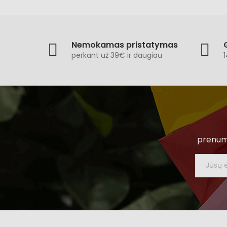
Nemokamas pristatymas
perkant už 39€ ir daugiau
1
prenume