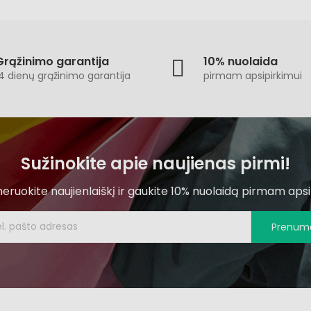
Grąžinimo garantija
10% nuolaida
4 dienų grąžinimo garantija
pirmam apsipirkimui
Sužinokite apie naujienas pirmi!
ruokite naujienlaiškį ir gaukite 10% nuolaidą pirmam apsi
Prenume