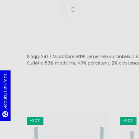
Išdidinti
Sloggi 24/7 Microfibre WHP liemenėlė su lankeliais i
Sudėtis: 58% medvilnė, 40% poliesteris, 2% elastanas
Slapukų sutikimas
group_work
−30%
−30%