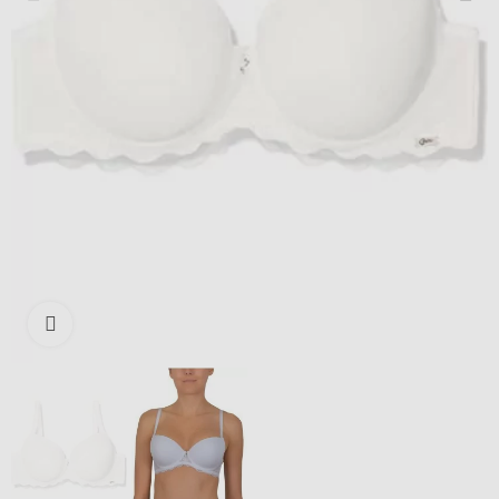
Išdidinti