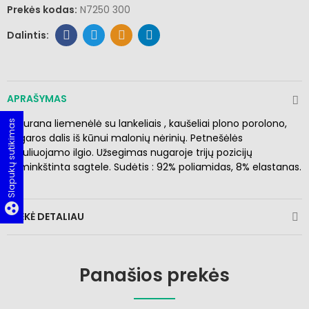
Prekės kodas:
N7250 300
APRAŠYMAS
Naturana liemenėlė su lankeliais , kaušeliai plono porolono,
Slapukų sutikimas
nugaros dalis iš kūnui malonių nėrinių. Petnešėlės
reguliuojamo ilgio. Užsegimas nugaroje trijų pozicijų
paminkštinta sagtele. Sudėtis : 92% poliamidas, 8% elastanas.
group_work
PREKĖ DETALIAU
Panašios prekės