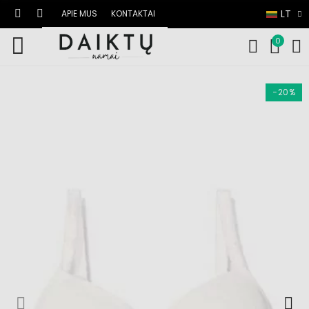
LT
APIE MUS
KONTAKTAI
0
−20%