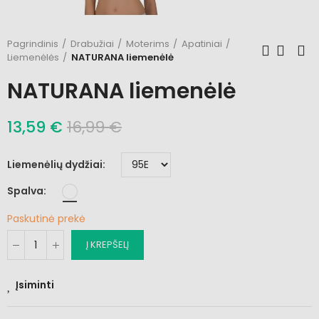
Pagrindinis
Drabužiai
Moterims
Apatiniai
Liemenėlės
NATURANA liemenėlė
NATURANA liemenėlė
13,59 €
16,99 €
Liemenėlių dydžiai
Spalva
Paskutinė prekė
Į KREPŠELĮ
Įsiminti