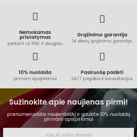
Nemokamas
Grąžinimo garantija
pristatymas
14 dienų grąžinimo garantija
perkant už 39€ ir daugiau
10% nuolaida
Pasiruošę padėti
pirmam apsipirkimui
24/7 pagalba ir konsultacijos
Sužinokite apie naujienas pirmi!
prenumeruokite naujienlaiškį ir gaukite 10% nuolaidą
pirmam apsipirkimui