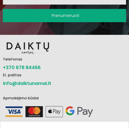
Prenumeruoti
Telefonas
+370 678 84466
El. paštas
info@daiktunamai.lt
Apmokėjimo būdai