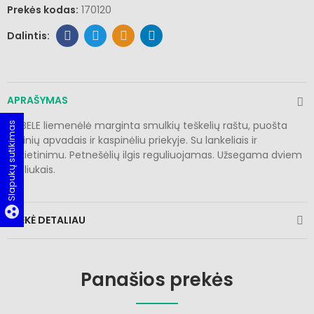
Prekės kodas:
170120
APRAŠYMAS
CYBELE liemenėlė marginta smulkių teškelių raštu, puošta
Slapukų sutikimas
nėrinių apvadais ir kaspinėliu priekyje. Su lankeliais ir
pakietinimu. Petnešėlių ilgis reguliuojamas. Užsegama dviem
kabliukais.
group_work
PREKĖ DETALIAU
Panašios prekės