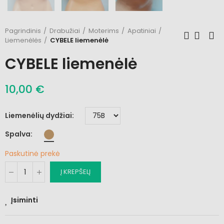
Pagrindinis
Drabužiai
Moterims
Apatiniai
Liemenėlės
CYBELE liemenėlė
CYBELE liemenėlė
10,00 €
Liemenėlių dydžiai
Spalva
Paskutinė prekė
Į KREPŠELĮ
Įsiminti