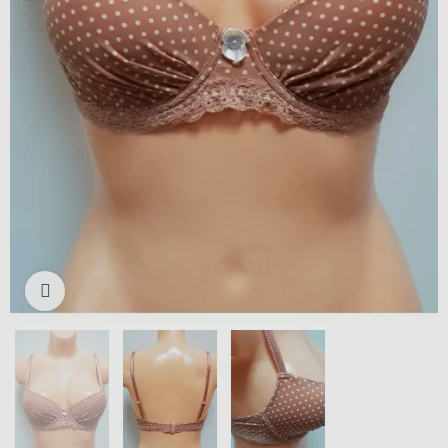
Išdidinti