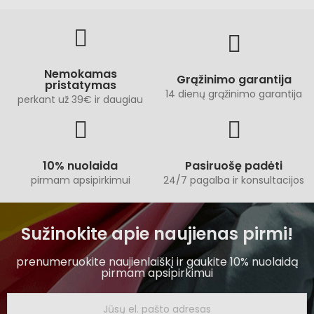
Nemokamas
Grąžinimo garantija
pristatymas
14 dienų grąžinimo garantija
perkant už 39€ ir daugiau
10% nuolaida
Pasiruošę padėti
pirmam apsipirkimui
24/7 pagalba ir konsultacijos
Sužinokite apie naujienas pirmi!
prenumeruokite naujienlaiškį ir gaukite 10% nuolaidą
pirmam apsipirkimui