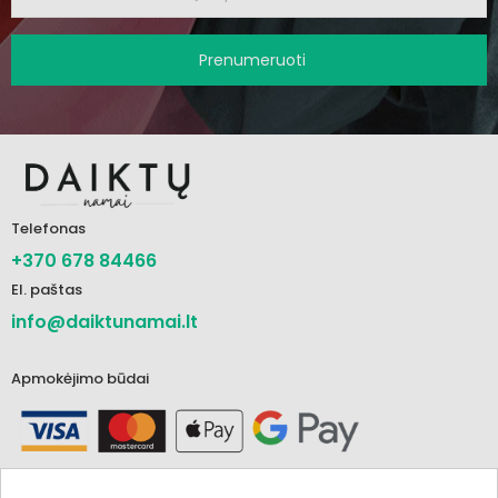
Prenumeruoti
Telefonas
+370 678 84466
El. paštas
info@daiktunamai.lt
Apmokėjimo būdai