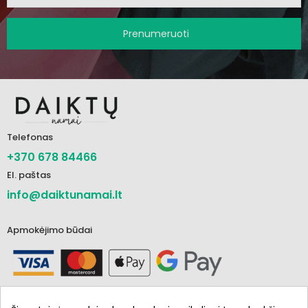
Prenumeruoti
Telefonas
+370 678 84466
El. paštas
info@daiktunamai.lt
Apmokėjimo būdai