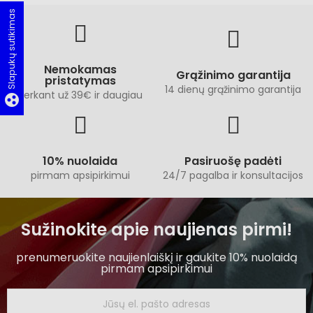
Slapukų sutikimas
Nemokamas
Grąžinimo garantija
pristatymas
14 dienų grąžinimo garantija
perkant už 39€ ir daugiau
group_work
10% nuolaida
Pasiruošę padėti
pirmam apsipirkimui
24/7 pagalba ir konsultacijos
Sužinokite apie naujienas pirmi!
prenumeruokite naujienlaiškį ir gaukite 10% nuolaidą
pirmam apsipirkimui