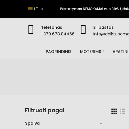
LT
Pristatymas NEMOKAMAI nuo 39€ ( išsiun
Telefonas
El. paštas
+370 678 84466
info@daiktunamai
PAGRINDINIS
MOTERIMS
APATIN
Filtruoti pagal
Spalva