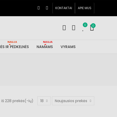
KONTAKTAI
APIE MUS
0
0
NAUJA
NAUJA
ĖS IR PĖDKELNĖS
NAMAMS
VYRAMS
iš 228 prekės(-ių)
18
Naujausios prekės