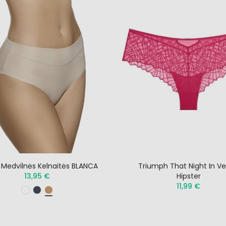
 Medvilnės Kelnaitės BLANCA
Triumph That Night In V
13,95 €
Hipster
11,99 €