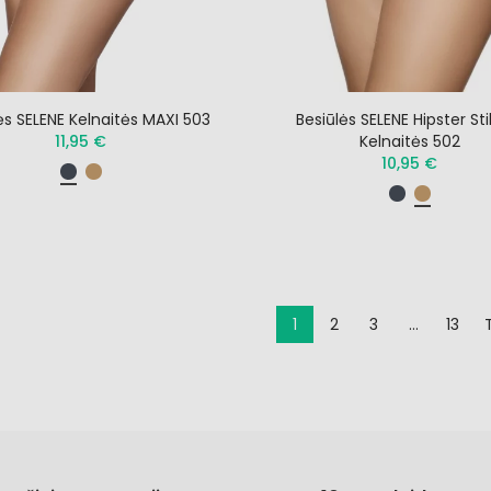
ės SELENE Kelnaitės MAXI 503
Besiūlės SELENE Hipster Sti
11,95 €
Kelnaitės 502
10,95 €
1
2
3
…
13