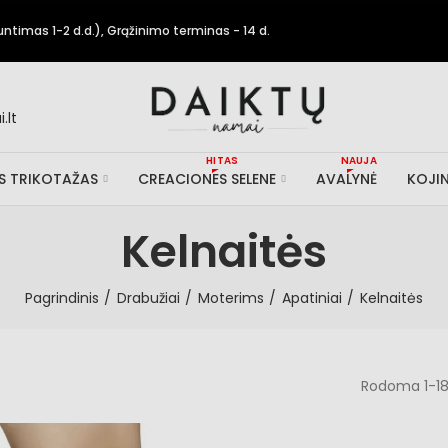
timas 1-2 d.d.), Grąžinimo terminas - 14 d.
.lt
HITAS
NAUJA
IS TRIKOTAŽAS
CREACIONES SELENE
AVALYNĖ
KOJIN
Kelnaitės
Pagrindinis
Drabužiai
Moterims
Apatiniai
Kelnaitės
Rodoma 1-18 