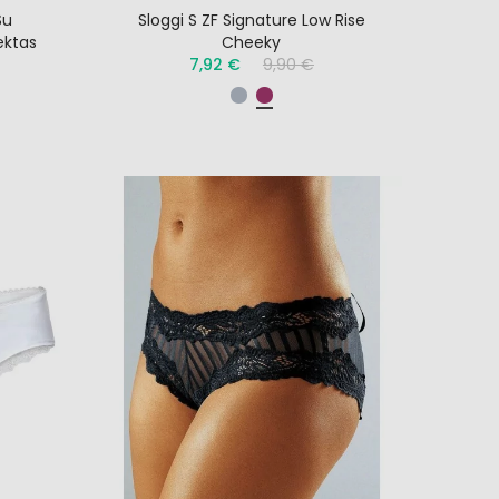
Su
Sloggi S ZF Signature Low Rise
ektas
Cheeky
7,92 €
9,90 €