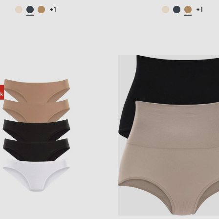
+1
+1
NUANCE kelnaitės slyvos
NATURANA kelnait
spalvos
11419
3,50 €
3,00 €
7,00 €
6,00 €
NATURANA liemenėlė
NUANCE kelnaitės
17214 596
persiko spalvos
4,80 €
3,50 €
8,00 €
7,00 €
NATURANA liemenėlė
NUANCE kelnaitės 
17430 803
motyvų raštu
4,80 €
3,50 €
8,00 €
7,00 €