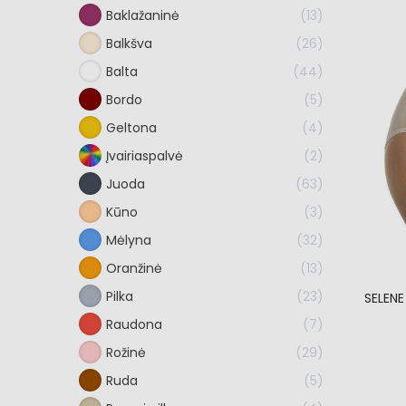
Baklažaninė
13
Balkšva
26
Balta
44
Bordo
5
Geltona
4
Įvairiaspalvė
2
Juoda
63
Kūno
3
Mėlyna
32
Oranžinė
13
Pilka
23
SELENE
Raudona
7
Rožinė
29
Ruda
5