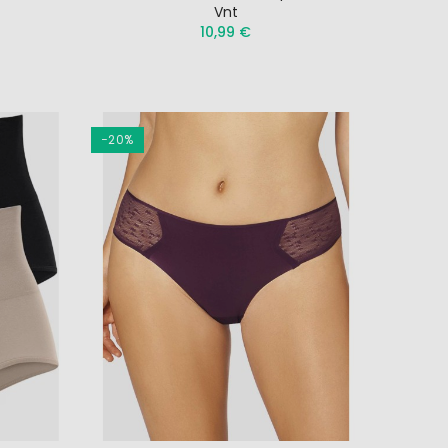
Vnt
10,99 €
ės
−20%
gėlių