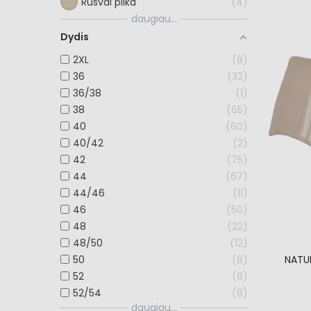
Rusvai pilka
4
daugiau...
Dydis
2XL
8
36
32
36/38
1
38
65
40
60
40/42
2
42
75
44
67
44/46
11
46
50
48
22
48/50
12
50
8
NATU
52
8
52/54
8
daugiau...