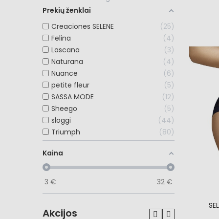
Prekių ženklai
Creaciones SELENE
25
Felina
4
Lascana
3
Naturana
4
Nuance
6
petite fleur
5
SASSA MODE
12
Sheego
5
sloggi
44
Triumph
80
Kaina
3
€
32
€
SEL
Akcijos