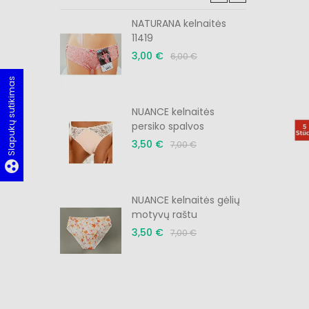
tės slyvos
NATURANA kelnaitės
11419
3,00 €
6,00 €
Slapukų sutikimas
menėlė
NUANCE kelnaitės
persiko spalvos
3,50 €
7,00 €
group_work
menėlė
NUANCE kelnaitės gėlių
motyvų raštu
3,50 €
7,00 €