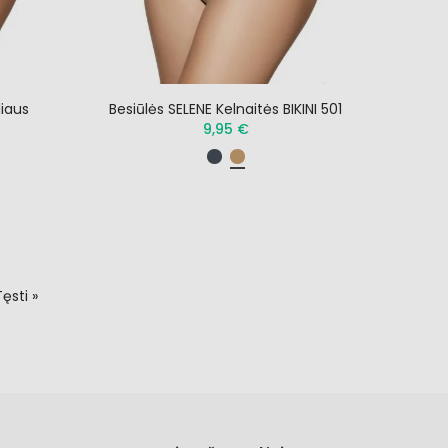
liaus
Besiūlės SELENE Kelnaitės BIKINI 501
9,95 €
Tęsti »