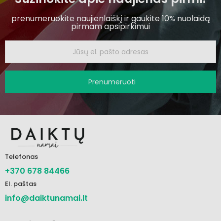
prenumeruokite naujienlaiškį ir gaukite 10% nuolaidą
pirmam apsipirkimui
Prenumeruoti
Telefonas
+370 678 84466
El. paštas
info@daiktunamai.lt