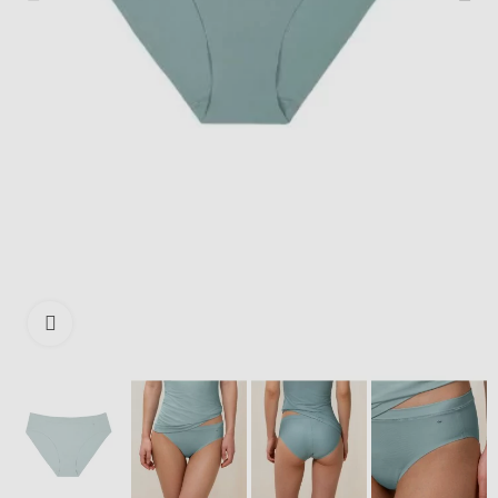
Išdidinti