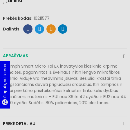
Įsiminti
Prekės kodas:
10211577
APRAŠYMAS
Triumph Smart Micro Tai EX inovatyvios klasikinio kirpimo
Slapukų sutikimas
kelnaitės, pagamintos iš švelnaus ir itin lengvo mikrofibros
audinio. Viduje yra medvilninis įsiuvas. Besiūliai kraštai tinka
mėgstančioms dėvėti prigludusiu drabužius. Itin tamprios ir
gerai prie kūno prisitaikančios kelnaitės tinka kelis dydžius
dėvinčioms moterims – EU1 nuo 36 iki 42 dydžio ir EU2 nuo 44
group_work
iki 50 dydžio. Sudėtis: 80% poliamidas, 20% elastanas.
PREKĖ DETALIAU