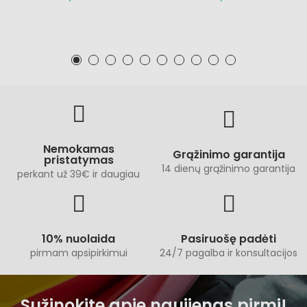
Nemokamas
Grąžinimo garantija
pristatymas
14 dienų grąžinimo garantija
perkant už 39€ ir daugiau
10% nuolaida
Pasiruošę padėti
pirmam apsipirkimui
24/7 pagalba ir konsultacijos
Sužinokite apie naujienas pirmi!