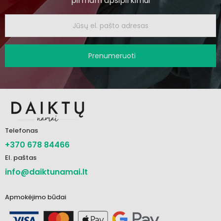
pirmam apsipirkimui
Prenumeruoti
Telefonas
+370 678 84466
El. paštas
info@daiktunamai.lt
Apmokėjimo būdai