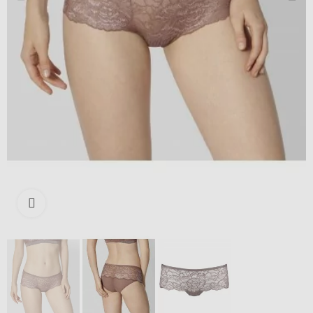
Išdidinti