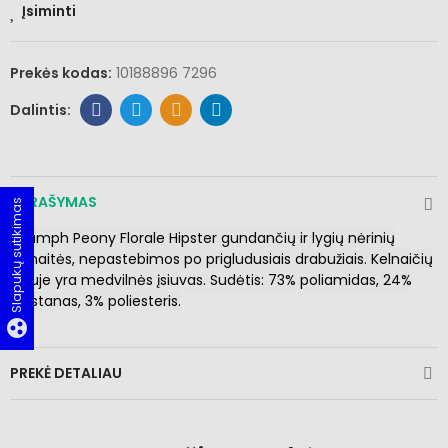
Įsiminti
Prekės kodas:
10188896 7296
APRAŠYMAS
Slapukų sutikimas
Triumph Peony Florale Hipster gundančių ir lygių nėrinių
kelnaitės, nepastebimos po prigludusiais drabužiais. Kelnaičių
viduje yra medvilnės įsiuvas. Sudėtis:
73% poliamidas, 24%
elastanas, 3% poliesteris.
group_work
PREKĖ DETALIAU