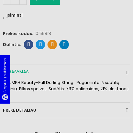
Įsiminti
Prekės kodas:
10156818
Slapukų sutikimas
APRAŠYMAS
TRIUMPH Beauty-Full Darling String . Pagaminta iš subtilių
nėrinių. Pilkos spalvos. Sudėtis:
79% poliamidas, 21% elastanas.
group_work
PREKĖ DETALIAU