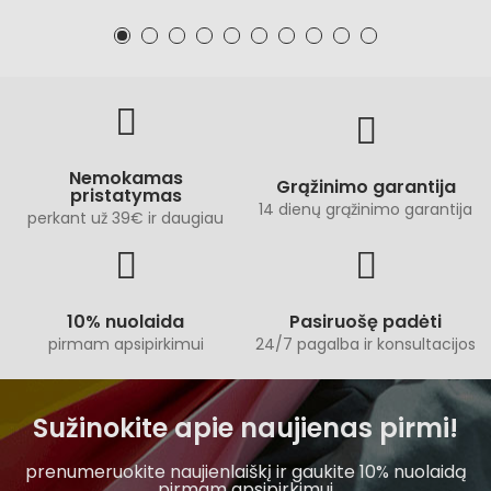
Nemokamas
Grąžinimo garantija
pristatymas
14 dienų grąžinimo garantija
perkant už 39€ ir daugiau
10% nuolaida
Pasiruošę padėti
pirmam apsipirkimui
24/7 pagalba ir konsultacijos
Sužinokite apie naujienas pirmi!
prenumeruokite naujienlaiškį ir gaukite 10% nuolaidą
pirmam apsipirkimui