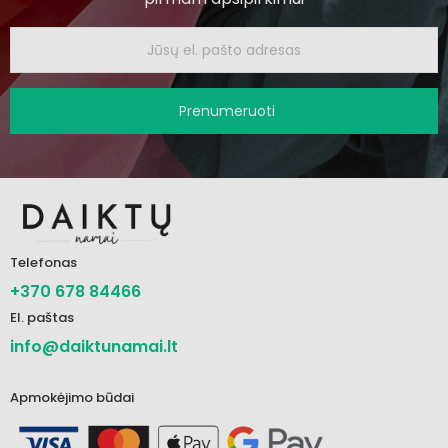
Prenumeruoti
Telefonas
+370 678 84466
El. paštas
info@daiktunamai.lt
Apmokėjimo būdai