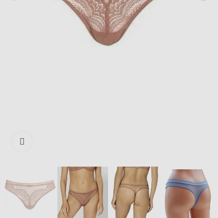
Išdidinti