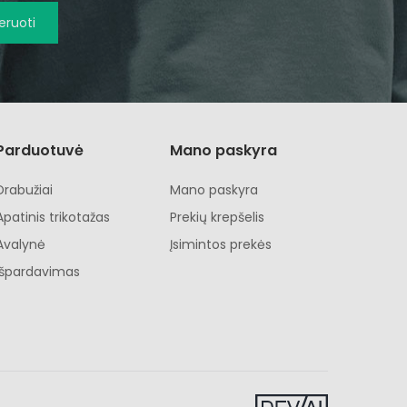
ruoti
Parduotuvė
Mano paskyra
Drabužiai
Mano paskyra
Apatinis trikotažas
Prekių krepšelis
Avalynė
Įsimintos prekės
Išpardavimas