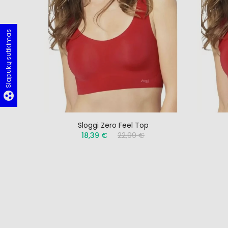
Slapukų sutikimas
group_work
Sloggi Zero Feel Top
18,39 €
22,99 €