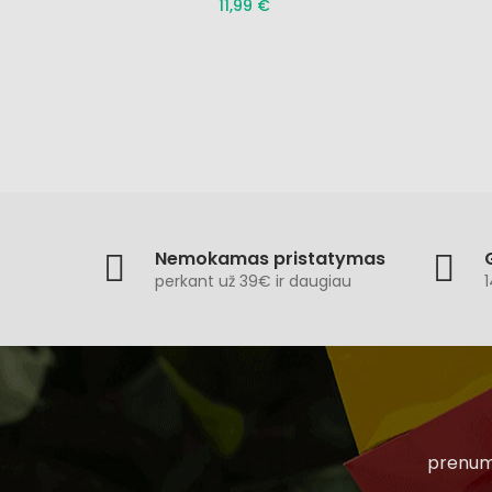
11,99 €
Nemokamas pristatymas
perkant už 39€ ir daugiau
1
prenume