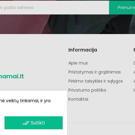
Prenume
Informacija
Apie mus
Pristatymas ir grąžinimas
namai.lt
Pirkimo taisyklės ir sąlygos
Privatumo politika
Kontaktai
nė veiktų tinkamai, ir yra
done_all
Sutikti