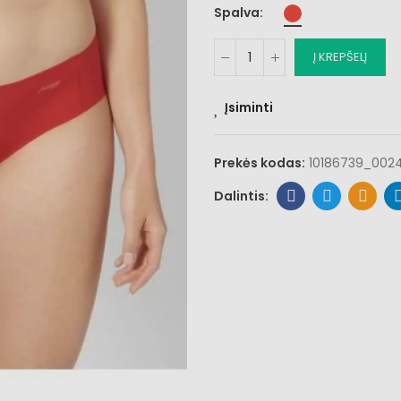
Spalva
Į KREPŠELĮ
Įsiminti
Prekės kodas:
10186739_002