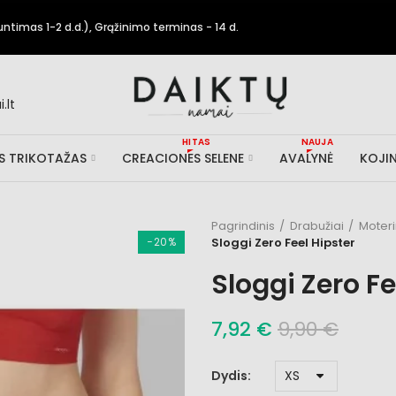
timas 1-2 d.d.), Grąžinimo terminas - 14 d.
.lt
HITAS
NAUJA
IS TRIKOTAŽAS
CREACIONES SELENE
AVALYNĖ
KOJIN
Pagrindinis
Drabužiai
Moter
−20%
Sloggi Zero Feel Hipster
Sloggi Zero Fe
7,92 €
9,90 €
Dydis