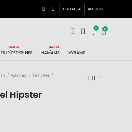
KONTAKTAI
APIE MUS
0
0
NAUJA
NAUJA
ĖS IR PĖDKELNĖS
NAMAMS
VYRAMS
ims
Apatiniai
Kelnaitės
el Hipster