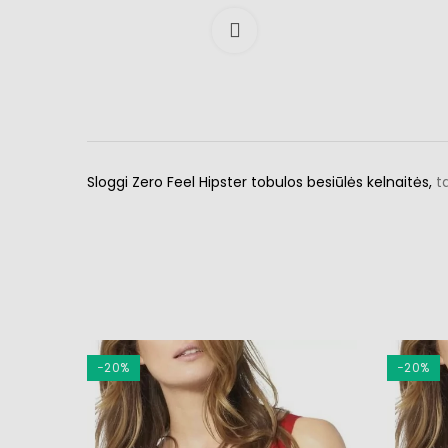
Išdidinti
Sloggi Zero Feel Hipster tobulos besiūlės kelnaitės,
t
−20%
−20%