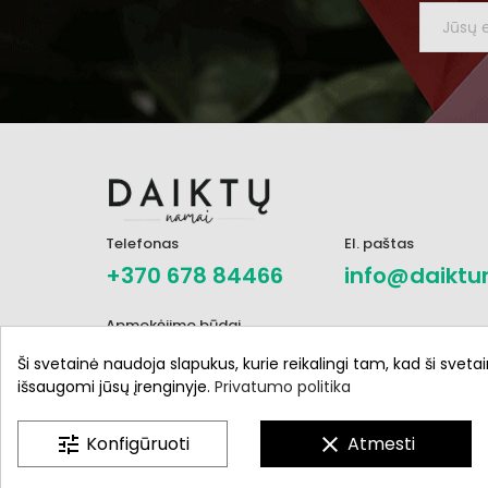
Telefonas
El. paštas
+370 678 84466
info@daiktu
Apmokėjimo būdai
Ši svetainė naudoja slapukus, kurie reikalingi tam, kad ši svetai
išsaugomi jūsų įrenginyje.
Privatumo politika
tune
Konfigūruoti
clear
Atmesti