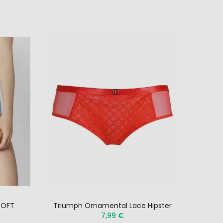
SOFT
Triumph Ornamental Lace Hipster
TRIUM
7,99 €