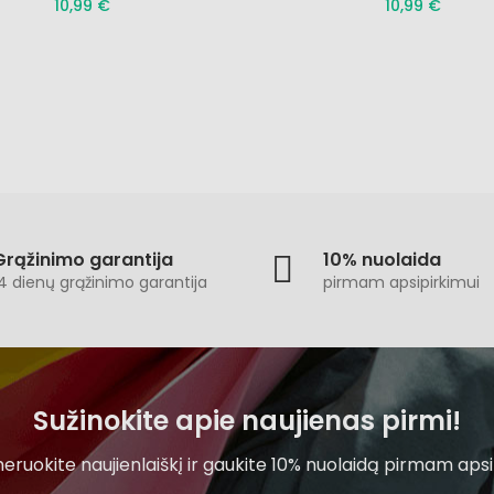
10,99 €
10,99 €
Grąžinimo garantija
10% nuolaida
4 dienų grąžinimo garantija
pirmam apsipirkimui
Sužinokite apie naujienas pirmi!
ruokite naujienlaiškį ir gaukite 10% nuolaidą pirmam apsi