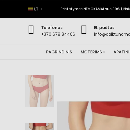
LT
Pristatymas NEMOKAMAI nuo 39€ ( išsiun
Telefonas
El. paštas
+370 678 84466
info@daiktunamai
PAGRINDINIS
MOTERIMS
APATIN