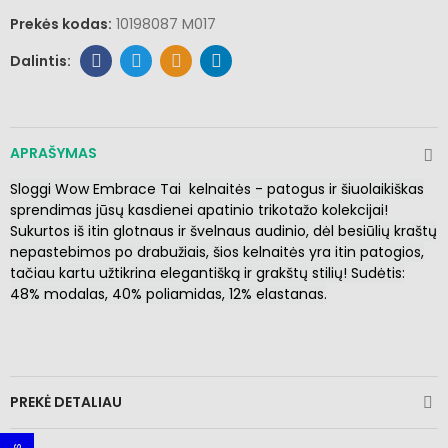
Prekės kodas:
10198087 M017
APRAŠYMAS
Sloggi Wow Embrace Tai
kelnaitės - patogus ir šiuolaikiškas
sprendimas jūsų kasdienei apatinio trikotažo kolekcijai!
Sukurtos iš itin glotnaus ir švelnaus audinio, dėl besiūlių kraštų
nepastebimos po drabužiais, šios kelnaitės yra itin patogios,
tačiau kartu užtikrina elegantišką ir grakštų stilių! Sudėtis:
48% modalas, 40% poliamidas, 12% elastanas.
PREKĖ DETALIAU