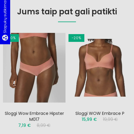
Slapukų sutikimas
Jums taip pat gali patikti
group_work
−20%
−20%
Sloggi Wow Embrace Hipster
Sloggi WOW Embrace P
M017
15,99 €
19,99 €
7,19 €
8,99 €