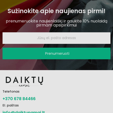
Sužinokite apie naujienas pirmi!
prenumeruokite naujienlaiškį ir gaukite 10% nuolaidą
pirmam apsipirkimui
Prenumeruoti
Telefonas
+370 678 84466
El. paštas
info@daiktunamai.lt