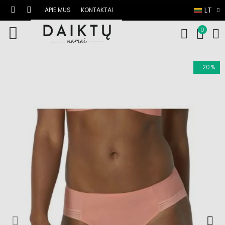
LT
APIE MUS
KONTAKTAI
0
−20%