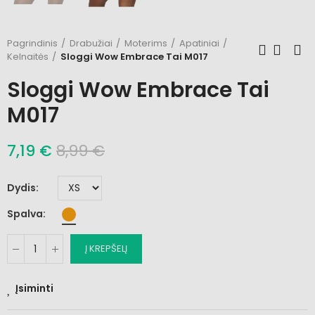
Pagrindinis
Drabužiai
Moterims
Apatiniai
Kelnaitės
Sloggi Wow Embrace Tai M017
Sloggi Wow Embrace Tai
M017
7,19 €
8,99 €
Dydis
Spalva
Į KREPŠELĮ
Įsiminti