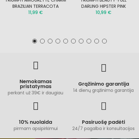
TRIUMPH AMOURETTE CHARM
TRIUMPH BEAUTY-FULL
BRAZILIAN TERRACOTA
DARLING HIPSTER PINK
11,99 €
10,99 €
Nemokamas
Grąžinimo garantija
pristatymas
14 dienų grąžinimo garantija
perkant už 39€ ir daugiau
10% nuolaida
Pasiruošę padėti
pirmam apsipirkimui
24/7 pagalba ir konsultacijos