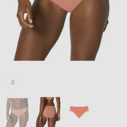
Išdidinti