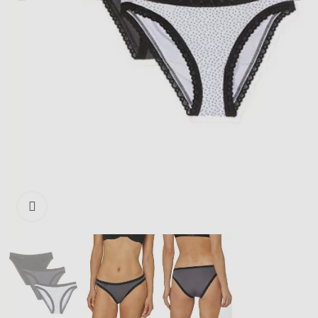
Išdidinti