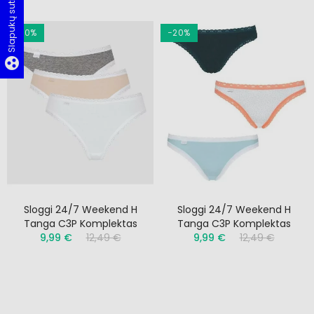
Slapukų sutikimas
−20%
−20%
group_work
Sloggi 24/7 Weekend H
Sloggi 24/7 Weekend H
Tanga C3P Komplektas
Tanga C3P Komplektas
9,99 €
12,49 €
9,99 €
12,49 €