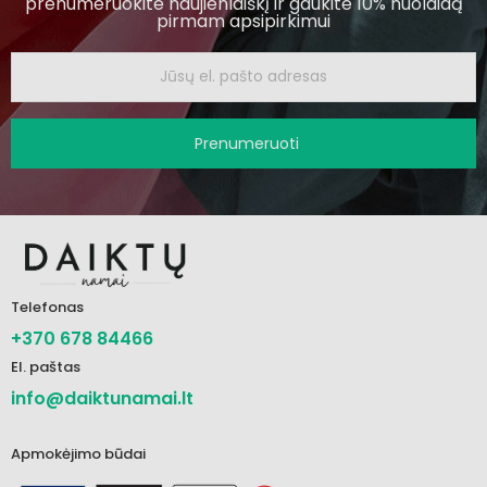
prenumeruokite naujienlaiškį ir gaukite 10% nuolaidą
pirmam apsipirkimui
Prenumeruoti
Telefonas
+370 678 84466
El. paštas
info@daiktunamai.lt
Apmokėjimo būdai