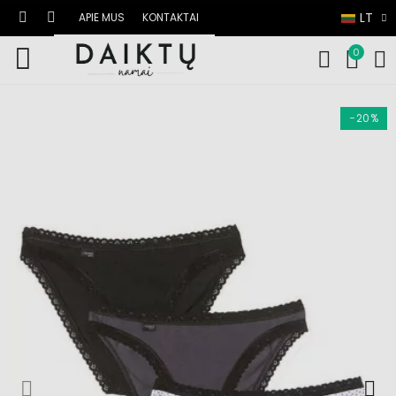
LT
APIE MUS
KONTAKTAI
0
−20%