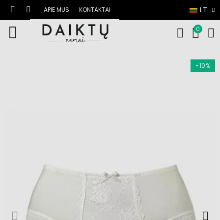
LT
APIE MUS
KONTAKTAI
0
−10%