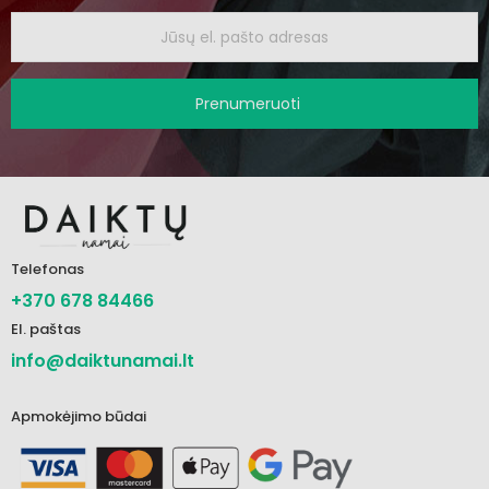
Prenumeruoti
Telefonas
+370 678 84466
El. paštas
info@daiktunamai.lt
Apmokėjimo būdai