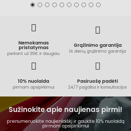
Nemokamas
Grąžinimo garantija
pristatymas
14 dienų grąžinimo garantija
perkant už 39€ ir daugiau
10% nuolaida
Pasiruošę padėti
pirmam apsipirkimui
24/7 pagalba ir konsultacijos
Sužinokite apie naujienas pirmi!
prenumeruokite naujienlaiškį ir gaukite 10% nuolaidą
pirmam apsipirkimui