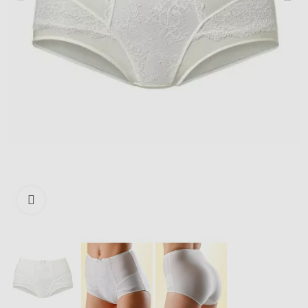
Išdidinti