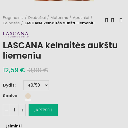
Pagrindinis
Drabužiai
Moterims
Apatiniai
Kelnaitės
LASCANA kelnaitės aukštu liemeniu
LASCANA kelnaitės aukštu
liemeniu
12,59 €
13,99 €
Dydis
Spalva
Į KREPŠELĮ
Įsiminti