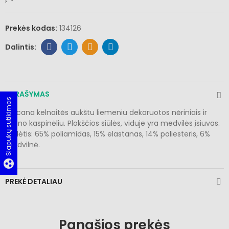
Prekės kodas:
134126
APRAŠYMAS
Slapukų sutikimas
Lascana kelnaitės aukštu liemeniu dekoruotos nėriniais ir
satino kaspinėliu. Plokščios siūlės, viduje yra medvilės įsiuvas.
Sudėtis: 65% poliamidas, 15% elastanas, 14% poliesteris, 6%
medvilnė.
group_work
PREKĖ DETALIAU
Panašios prekės