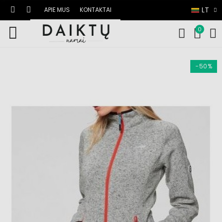
LT
APIE MUS
KONTAKTAI
0
−50%