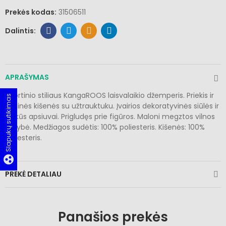
Prekės kodas:
31506511
APRAŠYMAS
Sportinio stiliaus KangaROOS laisvalaikio džemperis. Priekis ir
Slapukų sutikimas
šoninės kišenės su užtrauktuku. Įvairios dekoratyvinės siūlės ir
ryškūs apsiuvai. Prigludęs prie figūros. Maloni megztos vilnos
kokybė. Medžiagos sudėtis: 100% poliesteris. Kišenės: 100%
poliesteris.
group_work
PREKĖ DETALIAU
Panašios prekės