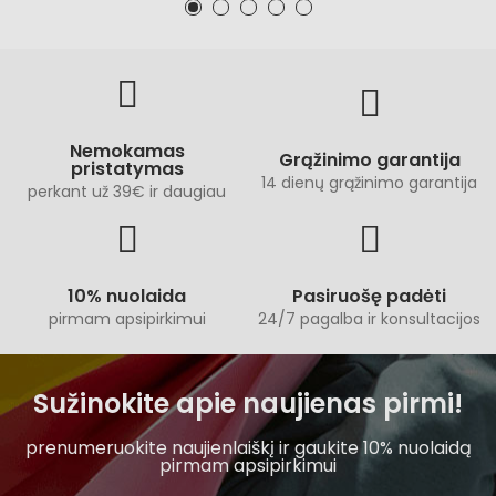
Nemokamas
Grąžinimo garantija
pristatymas
14 dienų grąžinimo garantija
perkant už 39€ ir daugiau
10% nuolaida
Pasiruošę padėti
pirmam apsipirkimui
24/7 pagalba ir konsultacijos
Sužinokite apie naujienas pirmi!
prenumeruokite naujienlaiškį ir gaukite 10% nuolaidą
pirmam apsipirkimui