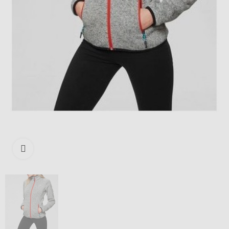
Išdidinti