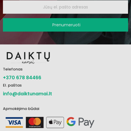
Prenumeruoti
Telefonas
+370 678 84466
El. paštas
info@daiktunamai.lt
Apmokėjimo būdai