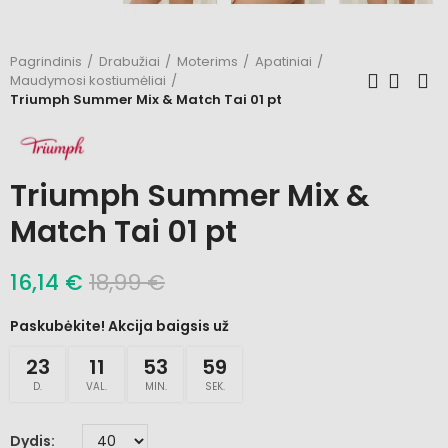
Pagrindinis
Drabužiai
Moterims
Apatiniai
Maudymosi kostiumėliai
Triumph Summer Mix & Match Tai 01 pt
Triumph Summer Mix &
Match Tai 01 pt
16,14 €
18,99 €
Paskubėkite! Akcija baigsis už
23
11
53
59
D.
VAL.
MIN.
SEK.
Dydis