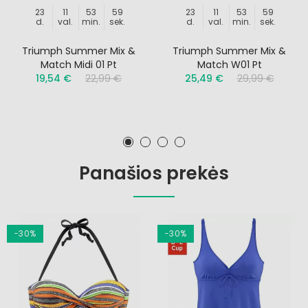
23
11
53
59
23
11
53
59
d.
val.
min.
sek.
d.
val.
min.
sek.
Triumph Summer Mix &
Triumph Summer Mix &
Match Midi 01 Pt
Match W01 Pt
19,54 €
22,99 €
25,49 €
29,99 €
Panašios prekės
−30%
−30%