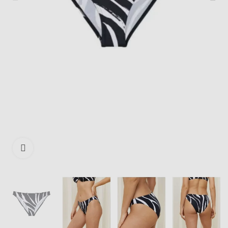
Išdidinti