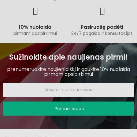
10% nuolaida
Pasiruošę padėti
pirmam apsipirkimui
24/7 pagalba ir konsultacijos
Sužinokite apie naujienas pirmi!
prenumeruokite naujienlaiškį ir gaukite 10% nuolaidą
pirmam apsipirkimui
Prenumeruoti