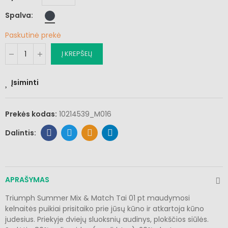
Spalva
Paskutinė prekė
Į KREPŠELĮ
Įsiminti
Prekės kodas:
10214539_M016
APRAŠYMAS
Triumph Summer Mix & Match Tai 01 pt maudymosi
kelnaitės puikiai prisitaiko prie jūsų kūno ir atkartoja kūno
judesius. Priekyje dviejų sluoksnių audinys, plokščios siūlės.