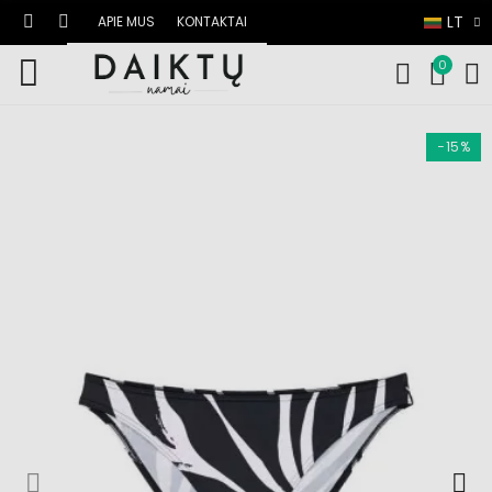
LT
APIE MUS
KONTAKTAI
0
−15%