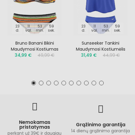
23
11
53
59
23
11
53
59
d.
val.
min.
sek.
d.
val.
min.
sek.
Bruno Banani Bikini
Sunseeker Tankini
Maudymosi Kostiumas
Maudymosi Kostiumėlis
34,99 €
49,99 €
31,49 €
44,99 €
Nemokamas
Grąžinimo garantija
pristatymas
14 dienų grąžinimo garantija
perkant už 39€ ir daugiau