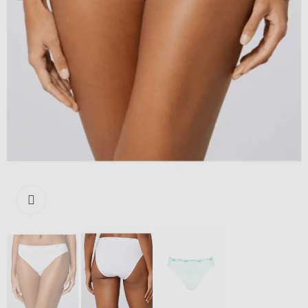
Išdidinti