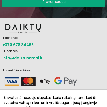
Prenumeruoti
Telefonas
+370 678 84466
El. paštas
info@daiktunamai.lt
Apmokėjimo būdai
Ši svetainė naudoja slapukus, kurie reikalingi tam, kad ši
svetainė veiktų tinkamai, ir yra išsaugomi jūsų įrenginyje.