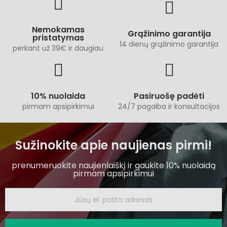
Nemokamas
Grąžinimo garantija
pristatymas
14 dienų grąžinimo garantija
perkant už 39€ ir daugiau
10% nuolaida
Pasiruošę padėti
pirmam apsipirkimui
24/7 pagalba ir konsultacijos
Sužinokite apie naujienas pirmi!
prenumeruokite naujienlaiškį ir gaukite 10% nuolaidą
pirmam apsipirkimui