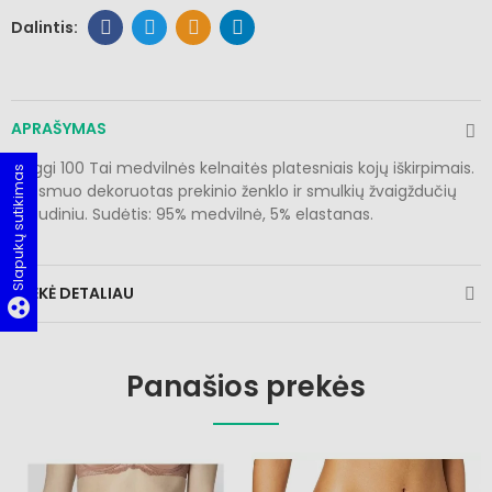
APRAŠYMAS
Sloggi 100 Tai medvilnės kelnaitės platesniais kojų iškirpimais.
Slapukų sutikimas
Juosmuo dekoruotas prekinio ženklo ir smulkių žvaigždučių
spaudiniu. Sudėtis: 95% medvilnė, 5% elastanas.
PREKĖ DETALIAU
group_work
Panašios prekės