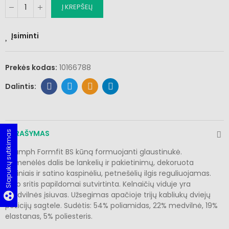
Į KREPŠELĮ
Įsiminti
Prekės kodas:
10166788
APRAŠYMAS
Slapukų sutikimas
Triumph Formfit BS kūną formuojanti glaustinukė.
Liemenėlės dalis be lankelių ir pakietinimų, dekoruota
nėriniais ir satino kaspinėliu, petnešėlių ilgis reguliuojamas.
Pilvo sritis papildomai sutvirtinta. Kelnaičių viduje yra
group_work
medvilnės įsiuvas. Užsegimas apačioje trijų kabliukų dviejų
pozicijų sagtele. Sudėtis: 54% poliamidas, 22% medvilnė, 19%
elastanas, 5% poliesteris.