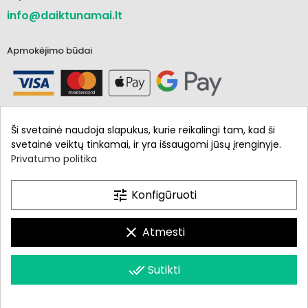
info@daiktunamai.lt
Apmokėjimo būdai
Ši svetainė naudoja slapukus, kurie reikalingi tam, kad ši
svetainė veiktų tinkamai, ir yra išsaugomi jūsų įrenginyje.
Privatumo politika
Informacija
Parduotuvė
tune
Konfigūruoti
Mano paskyra
clear
Atmesti
done_all
Sutikti
Daiktunamai.lt © 2021 - 2024. Visos teisės saugomos.