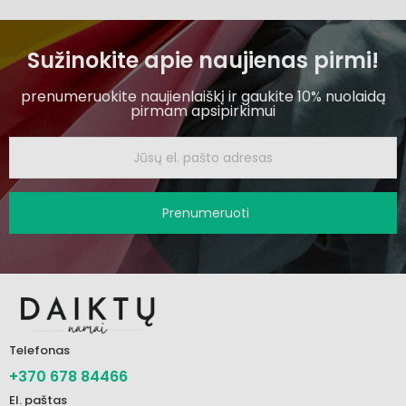
Sužinokite apie naujienas pirmi!
prenumeruokite naujienlaiškį ir gaukite 10% nuolaidą
pirmam apsipirkimui
Prenumeruoti
Telefonas
+370 678 84466
El. paštas