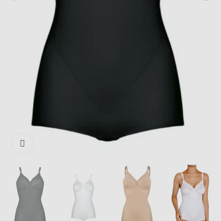
Išdidinti