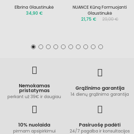
Elbrina Glaustinukė
NUANCE Kūną Formuojanti
34,90 €
Glaustinukė
21,75 €
29,00 €
Nemokamas
Grąžinimo garantija
pristatymas
14 dienų grąžinimo garantija
perkant už 39€ ir daugiau
10% nuolaida
Pasiruošę padėti
pirmam apsipirkimui
24/7 pagalba ir konsultacijos